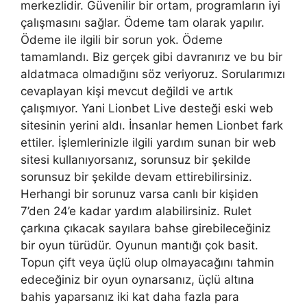
merkezlidir. Güvenilir bir ortam, programların iyi
çalışmasını sağlar. Ödeme tam olarak yapılır.
Ödeme ile ilgili bir sorun yok. Ödeme
tamamlandı. Biz gerçek gibi davranırız ve bu bir
aldatmaca olmadığını söz veriyoruz. Sorularımızı
cevaplayan kişi mevcut değildi ve artık
çalışmıyor. Yani Lionbet Live desteği eski web
sitesinin yerini aldı. İnsanlar hemen Lionbet fark
ettiler. İşlemlerinizle ilgili yardım sunan bir web
sitesi kullanıyorsanız, sorunsuz bir şekilde
sorunsuz bir şekilde devam ettirebilirsiniz.
Herhangi bir sorunuz varsa canlı bir kişiden
7’den 24’e kadar yardım alabilirsiniz. Rulet
çarkına çıkacak sayılara bahse girebileceğiniz
bir oyun türüdür. Oyunun mantığı çok basit.
Topun çift veya üçlü olup olmayacağını tahmin
edeceğiniz bir oyun oynarsanız, üçlü altına
bahis yaparsanız iki kat daha fazla para