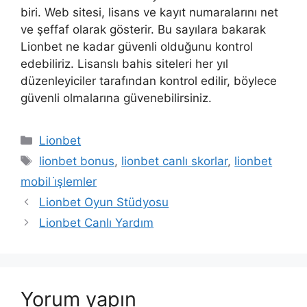
biri. Web sitesi, lisans ve kayıt numaralarını net
ve şeffaf olarak gösterir. Bu sayılara bakarak
Lionbet ne kadar güvenli olduğunu kontrol
edebiliriz. Lisanslı bahis siteleri her yıl
düzenleyiciler tarafından kontrol edilir, böylece
güvenli olmalarına güvenebilirsiniz.
Kategoriler
Lionbet
Etiketler
lionbet bonus
,
lionbet canlı skorlar
,
lionbet
mobil i̇şlemler
Lionbet Oyun Stüdyosu
Lionbet Canlı Yardım
Yorum yapın