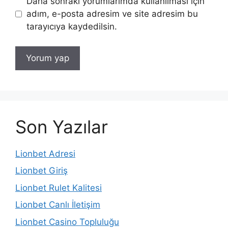
Daha sonraki yorumlarımda kullanılması için
adım, e-posta adresim ve site adresim bu
tarayıcıya kaydedilsin.
Son Yazılar
Lionbet Adresi
Lionbet Giriş
Lionbet Rulet Kalitesi
Lionbet Canlı İletişim
Lionbet Casino Topluluğu