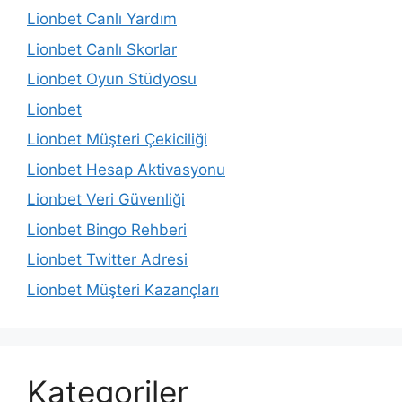
Lionbet Canlı Yardım
Lionbet Canlı Skorlar
Lionbet Oyun Stüdyosu
Lionbet
Lionbet Müşteri Çekiciliği
Lionbet Hesap Aktivasyonu
Lionbet Veri Güvenliği
Lionbet Bingo Rehberi
Lionbet Twitter Adresi
Lionbet Müşteri Kazançları
Kategoriler