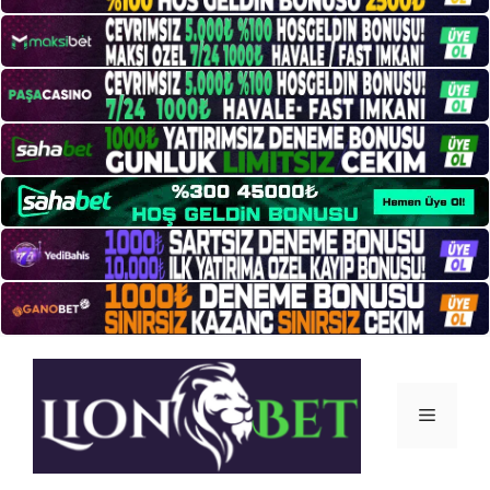
İçeriğe
atla
Menü