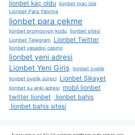
lionbet kaç oldu
lionbet maç izle
Lionbet Para Yatırma
lionbet para çekme
lionbet promosyon kodu
lionbet sitesi
Lionbet Twitter
Lionbet Telegram
lionbet yasadışı casino
lionbet yeni adresi
Lionbet Yeni Giriş
lionbet üyelik
Lionbet Şikayet
lionbet üyelik süreci
mobil lionbet
lionbet şu anki adresi
twitter lionbet
lionbet bahis
lionbet bahis sitesi