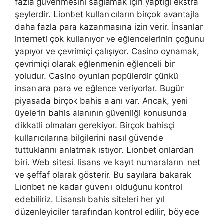
fazla güvenmesini sağlamak için yaptığı ekstra
şeylerdir. Lionbet kullanıcıların birçok avantajla
daha fazla para kazanmasına izin verir. İnsanlar
interneti çok kullanıyor ve eğlencelerinin çoğunu
yapıyor ve çevrimiçi çalışıyor. Casino oynamak,
çevrimiçi olarak eğlenmenin eğlenceli bir
yoludur. Casino oyunları popülerdir çünkü
insanlara para ve eğlence veriyorlar. Bugün
piyasada birçok bahis alanı var. Ancak, yeni
üyelerin bahis alanının güvenliği konusunda
dikkatli olmaları gerekiyor. Birçok bahisçi
kullanıcılarına bilgilerini nasıl güvende
tuttuklarını anlatmak istiyor. Lionbet onlardan
biri. Web sitesi, lisans ve kayıt numaralarını net
ve şeffaf olarak gösterir. Bu sayılara bakarak
Lionbet ne kadar güvenli olduğunu kontrol
edebiliriz. Lisanslı bahis siteleri her yıl
düzenleyiciler tarafından kontrol edilir, böylece