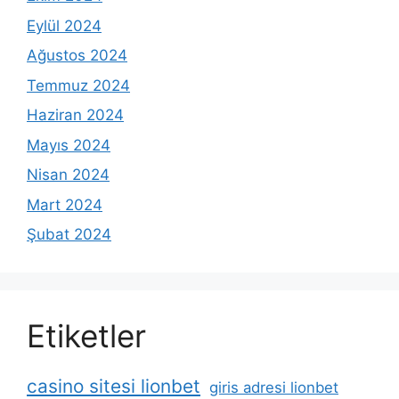
Eylül 2024
Ağustos 2024
Temmuz 2024
Haziran 2024
Mayıs 2024
Nisan 2024
Mart 2024
Şubat 2024
Etiketler
casino sitesi lionbet
giris adresi lionbet