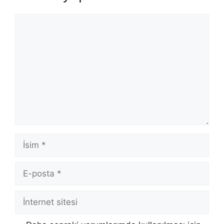
Yorum
İsim
E-
posta
İnternet
sitesi