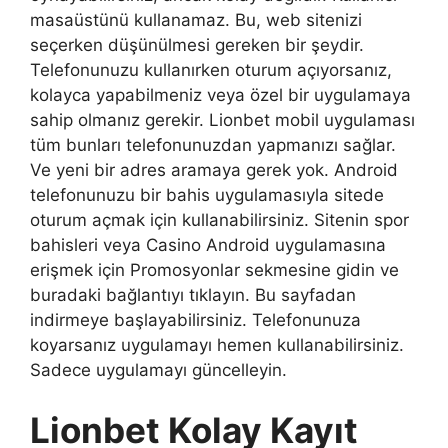
masaüstünü kullanamaz. Bu, web sitenizi
seçerken düşünülmesi gereken bir şeydir.
Telefonunuzu kullanırken oturum açıyorsanız,
kolayca yapabilmeniz veya özel bir uygulamaya
sahip olmanız gerekir. Lionbet mobil uygulaması
tüm bunları telefonunuzdan yapmanızı sağlar.
Ve yeni bir adres aramaya gerek yok. Android
telefonunuzu bir bahis uygulamasıyla sitede
oturum açmak için kullanabilirsiniz. Sitenin spor
bahisleri veya Casino Android uygulamasına
erişmek için Promosyonlar sekmesine gidin ve
buradaki bağlantıyı tıklayın. Bu sayfadan
indirmeye başlayabilirsiniz. Telefonunuza
koyarsanız uygulamayı hemen kullanabilirsiniz.
Sadece uygulamayı güncelleyin.
Lionbet Kolay Kayıt