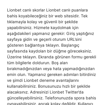
Lionbet canlı skorlar Lionbet canlı puanlara
bahis koyabileceğiniz bir web sitesidir. Tek
tıklamayla kolay ve güvenli bir şekilde
yapabilirsiniz. Hizmete kaydolmak için
aşağıdakileri yapmanız gerekir: Giriş yaptığınız
sayfaya gidin ve geçerli oturum URL’sini
gösteren bağlantıya tıklayın. Başlangıç
sayfasında kaydolan bir düğme göreceksiniz.
Üzerine tıklayın. Ekranda görünen formu gerekli
tüm bilgilerle doldurun. Boş alan
bırakmadığınızdan veya hata yapmadığınızdan
emin olun. Yapmanız gereken adımları bitirdiniz
ve şimdi Lionbet deneme avantajlarını
kullanabilirsiniz. Bonusunuzu hızlı bir şekilde
alacaksınız. Adresinizi Lionbet Twitter’da
güncelleyebilirsiniz. Telefonunuzda spora bahis
oynayabilirsiniz, ancak kolay değildir. Kullanıcı