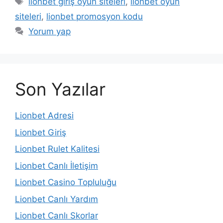
lionbet giriş oyun siteleri
,
lionbet oyun
siteleri
,
lionbet promosyon kodu
Yorum yap
Son Yazılar
Lionbet Adresi
Lionbet Giriş
Lionbet Rulet Kalitesi
Lionbet Canlı İletişim
Lionbet Casino Topluluğu
Lionbet Canlı Yardım
Lionbet Canlı Skorlar