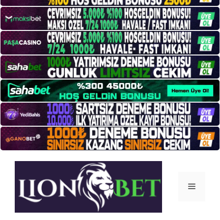
İçeriğe
atla
Menü