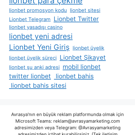
lionbet para çekme
lionbet promosyon kodu
lionbet sitesi
Lionbet Twitter
Lionbet Telegram
lionbet yasadışı casino
lionbet yeni adresi
Lionbet Yeni Giriş
lionbet üyelik
Lionbet Şikayet
lionbet üyelik süreci
mobil lionbet
lionbet şu anki adresi
twitter lionbet
lionbet bahis
lionbet bahis sitesi
Avrasya'nın en büyük reklam platformunda olmak için
Microsoft Teams:
reklam@avrasyamarketing.com
adresimizden veya Telegram: @Avrasyamarketing
adresimizden irtibat kurabilirsiniz. (Tek iletişim