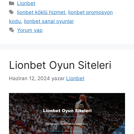
Kategoriler
Lionbet
Etiketler
lionbet köklü hizmet
,
lionbet promosyon
kodu
,
lionbet sanal oyunlar
Yorum yap
Lionbet Oyun Siteleri
Haziran 12, 2024
yazar
Lionbet