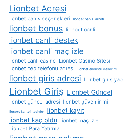
Lionbet Adresi
lionbet bahis seçenekleri
lionbet bahis şirketi
lionbet bonus
lionbet canli
lionbet canli destek
lionbet canli maç izle
lionbet canlı casino
Lionbet Casino Sitesi
lionbet cep telefonu adresi
lionbet endüstri deneyimi
lionbet giris adresi
lionbet giris yap
Lionbet Giriş
Lionbet Güncel
lionbet güncel adresi
lionbet güvenlir mi
lionbet kayıt
lionbet kaliteli tesisler
lionbet kaç oldu
lionbet maç izle
Lionbet Para Yatırma