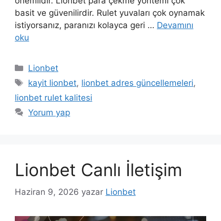
önemlidir. Lionbet para çekme yöntemi çok
basit ve güvenilirdir. Rulet yuvaları çok oynamak
istiyorsanız, paranızı kolayca geri …
Devamını
oku
Kategoriler
Lionbet
Etiketler
kayit lionbet
,
lionbet adres güncellemeleri
,
lionbet rulet kalitesi
Yorum yap
Lionbet Canlı İletişim
Haziran 9, 2026
yazar
Lionbet