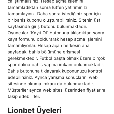
çalıştırmalısınız. Hesap açma işlemini
tamamladıktan sonra lütfen yatırımınızı
tamamlayınız. Daha sonra istediğiniz spor için
bir bahis kuponu oluşturabilirsiniz. Sitenin üst
sayfasında giriş butonu bulunmaktadır.
Oyuncular “Kayıt Ol” butonuna tıkladıktan sonra
kayıt formunu doldurarak hesap açma işlemini
tamamlıyorlar. Hesap açan herkesin ana
sayfadaki bahis bölümüne erişmesi
gerekmektedir. Futbol başta olmak üzere birçok
spor dalına bahis yapma imkanı bulunmaktadır.
Bahis butonuna tıklayarak kuponunuzu kontrol
edebilirsiniz. Ayrıca yarışma sonuçlarını web
sitesinde okuma imkanı da bulunmaktadır.
Müşteriler ayrıca web sitesi üzerinden fiyatlarını
takip edebilirler.
Lionbet Üyeleri