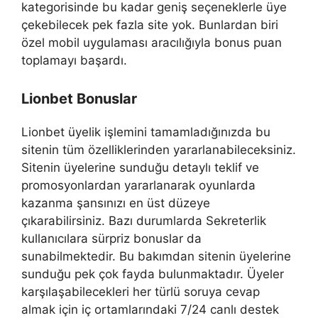
kategorisinde bu kadar geniş seçeneklerle üye
çekebilecek pek fazla site yok. Bunlardan biri
özel mobil uygulaması aracılığıyla bonus puan
toplamayı başardı.
Lionbet Bonuslar
Lionbet üyelik işlemini tamamladığınızda bu
sitenin tüm özelliklerinden yararlanabileceksiniz.
Sitenin üyelerine sunduğu detaylı teklif ve
promosyonlardan yararlanarak oyunlarda
kazanma şansınızı en üst düzeye
çıkarabilirsiniz. Bazı durumlarda Sekreterlik
kullanıcılara sürpriz bonuslar da
sunabilmektedir. Bu bakımdan sitenin üyelerine
sunduğu pek çok fayda bulunmaktadır. Üyeler
karşılaşabilecekleri her türlü soruya cevap
almak için iç ortamlarındaki 7/24 canlı destek