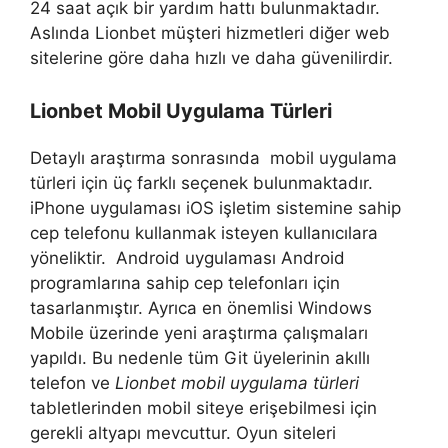
24 saat açık bir yardım hattı bulunmaktadır.
Aslında Lionbet müşteri hizmetleri diğer web
sitelerine göre daha hızlı ve daha güvenilirdir.
Lionbet Mobil Uygulama Türleri
Detaylı araştırma sonrasında mobil uygulama
türleri için üç farklı seçenek bulunmaktadır.
iPhone uygulaması iOS işletim sistemine sahip
cep telefonu kullanmak isteyen kullanıcılara
yöneliktir. Android uygulaması Android
programlarına sahip cep telefonları için
tasarlanmıştır. Ayrıca en önemlisi Windows
Mobile üzerinde yeni araştırma çalışmaları
yapıldı. Bu nedenle tüm Git üyelerinin akıllı
telefon ve
Lionbet mobil uygulama türleri
tabletlerinden mobil siteye erişebilmesi için
gerekli altyapı mevcuttur. Oyun siteleri