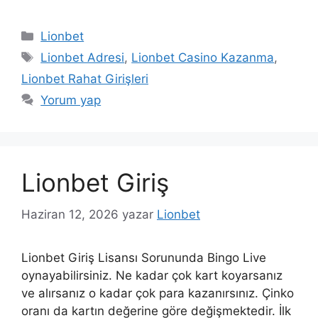
Kategoriler
Lionbet
Etiketler
Lionbet Adresi
,
Lionbet Casino Kazanma
,
Lionbet Rahat Girişleri
Yorum yap
Lionbet Giriş
Haziran 12, 2026
yazar
Lionbet
Lionbet Giriş Lisansı Sorununda Bingo Live
oynayabilirsiniz. Ne kadar çok kart koyarsanız
ve alırsanız o kadar çok para kazanırsınız. Çinko
oranı da kartın değerine göre değişmektedir. İlk