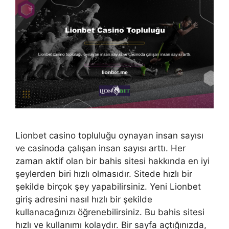
Lionbet casino topluluğu oynayan insan sayısı
ve casinoda çalışan insan sayısı arttı. Her
zaman aktif olan bir bahis sitesi hakkında en iyi
şeylerden biri hızlı olmasıdır. Sitede hızlı bir
şekilde birçok şey yapabilirsiniz. Yeni Lionbet
giriş adresini nasıl hızlı bir şekilde
kullanacağınızı öğrenebilirsiniz. Bu bahis sitesi
hızlı ve kullanımı kolaydır. Bir sayfa açtığınızda,