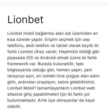
Lionbet
Lionbet mobil bağlantısı alan adı üzerinden en
kısa sürede yapılır. Erişimi seçmek için cep
telefonu, akıllı telefon ve tablet olarak kayıtlı iki
farklı Lionbet cihaz vardır. Hepimizin bildiği gibi
piyasada iOS ve Android olmak üzere iki farklı
framework var. Burada bulunabilir, tıpkı
bilgisayarda olduğu gibi, hemen yapın, yani
tarayıcıyı açın, en üstteki ince çizgiye alan adını
girin, ardından onaylayın, satıra gidebilirsiniz.
Lionbet Mobil’i tamamlayanların Lionbet web
sitesine giriş yapabilmeleri için iki farklı yol
bulunmaktadır. Artık üye olmayanlar da kayıt
olabilir.