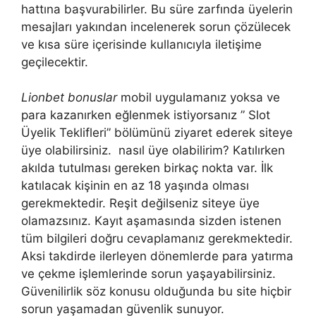
hattına başvurabilirler. Bu süre zarfında üyelerin
mesajları yakından incelenerek sorun çözülecek
ve kısa süre içerisinde kullanıcıyla iletişime
geçilecektir.
Lionbet bonuslar
mobil uygulamanız yoksa ve
para kazanırken eğlenmek istiyorsanız ” Slot
Üyelik Teklifleri” bölümünü ziyaret ederek siteye
üye olabilirsiniz. nasıl üye olabilirim? Katılırken
akılda tutulması gereken birkaç nokta var. İlk
katılacak kişinin en az 18 yaşında olması
gerekmektedir. Reşit değilseniz siteye üye
olamazsınız. Kayıt aşamasında sizden istenen
tüm bilgileri doğru cevaplamanız gerekmektedir.
Aksi takdirde ilerleyen dönemlerde para yatırma
ve çekme işlemlerinde sorun yaşayabilirsiniz.
Güvenilirlik söz konusu olduğunda bu site hiçbir
sorun yaşamadan güvenlik sunuyor.