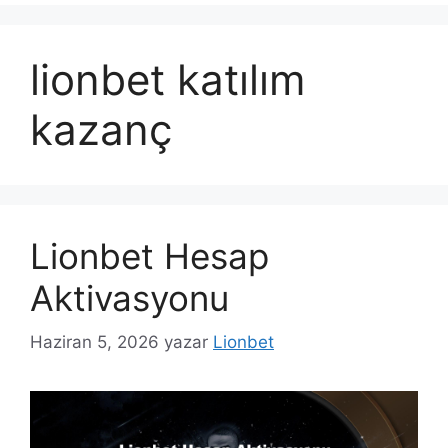
lionbet katılım
kazanç
Lionbet Hesap
Aktivasyonu
Haziran 5, 2026
yazar
Lionbet