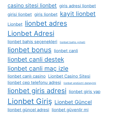
casino sitesi lionbet
giris adresi lionbet
kayit lionbet
girisi lionbet
giris lionbet
lionbet adres
Lionbet
Lionbet Adresi
lionbet bahis seçenekleri
lionbet bahis şirketi
lionbet bonus
lionbet canli
lionbet canli destek
lionbet canli maç izle
lionbet canlı casino
Lionbet Casino Sitesi
lionbet cep telefonu adresi
lionbet endüstri deneyimi
lionbet giris adresi
lionbet giris yap
Lionbet Giriş
Lionbet Güncel
lionbet güncel adresi
lionbet güvenlir mi