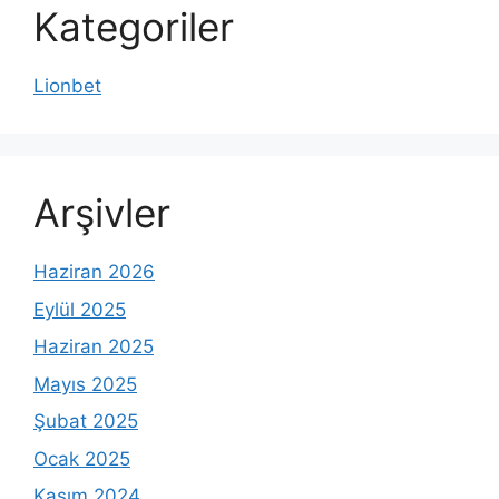
Kategoriler
Lionbet
Arşivler
Haziran 2026
Eylül 2025
Haziran 2025
Mayıs 2025
Şubat 2025
Ocak 2025
Kasım 2024