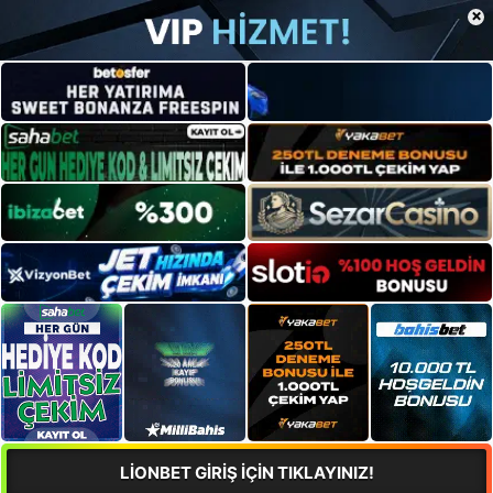
×
LİONBET GİRİŞ İÇİN TIKLAYINIZ!