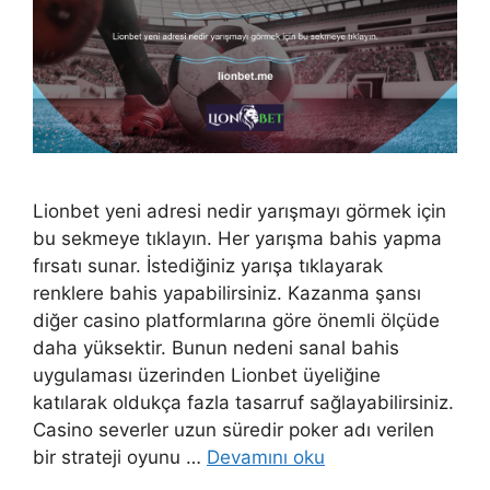
Lionbet yeni adresi nedir yarışmayı görmek için
bu sekmeye tıklayın. Her yarışma bahis yapma
fırsatı sunar. İstediğiniz yarışa tıklayarak
renklere bahis yapabilirsiniz. Kazanma şansı
diğer casino platformlarına göre önemli ölçüde
daha yüksektir. Bunun nedeni sanal bahis
uygulaması üzerinden Lionbet üyeliğine
katılarak oldukça fazla tasarruf sağlayabilirsiniz.
Casino severler uzun süredir poker adı verilen
bir strateji oyunu …
Devamını oku