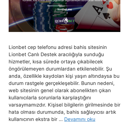
Lionbet cep telefonu adresi bahis sitesinin
Lionbet Canlı Destek aracılığıyla sunduğu
hizmetler, kısa sürede ortaya çıkabilecek
öngörülemeyen durumlardan etkilenebilir. Şu
anda, özellikle kaydolan kişi yaşın altındaysa bu
durum rastgele gerçekleşebilir. Bunun nedeni,
web sitesinin genel olarak abonelikten çıkan
kullanıcılarla sorunlarla karşılaştığını
varsaymamızdır. Kişisel bilgilerin girilmesinde bir
hata olması durumunda, bahis sağlayıcısı artık
kullanıcının ekstra bir …
Devamını oku