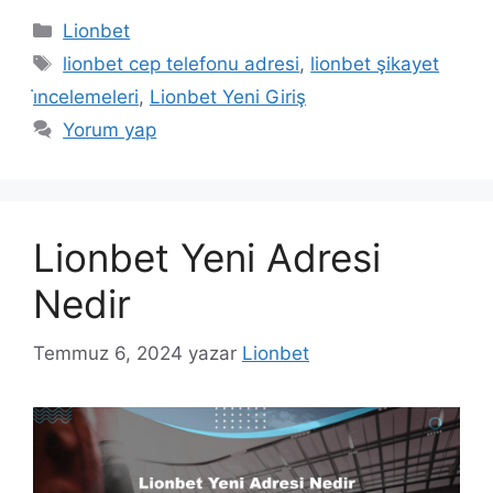
Kategoriler
Lionbet
Etiketler
lionbet cep telefonu adresi
,
lionbet şikayet
i̇ncelemeleri
,
Lionbet Yeni Giriş
Yorum yap
Lionbet Yeni Adresi
Nedir
Temmuz 6, 2024
yazar
Lionbet