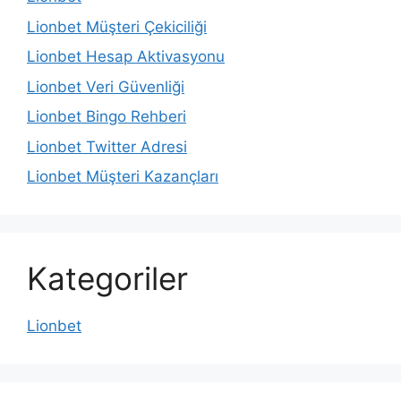
Lionbet Müşteri Çekiciliği
Lionbet Hesap Aktivasyonu
Lionbet Veri Güvenliği
Lionbet Bingo Rehberi
Lionbet Twitter Adresi
Lionbet Müşteri Kazançları
Kategoriler
Lionbet