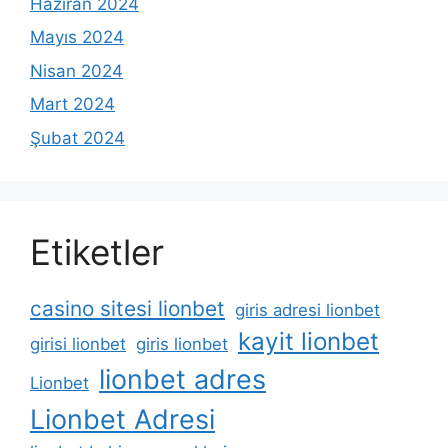
Haziran 2024
Mayıs 2024
Nisan 2024
Mart 2024
Şubat 2024
Etiketler
casino sitesi lionbet
giris adresi lionbet
kayit lionbet
girisi lionbet
giris lionbet
lionbet adres
Lionbet
Lionbet Adresi