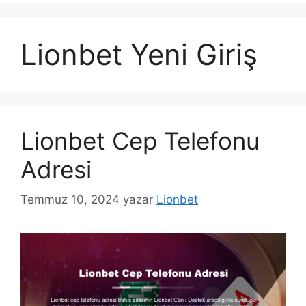
Lionbet Yeni Giriş
Lionbet Cep Telefonu
Adresi
Temmuz 10, 2024
yazar
Lionbet