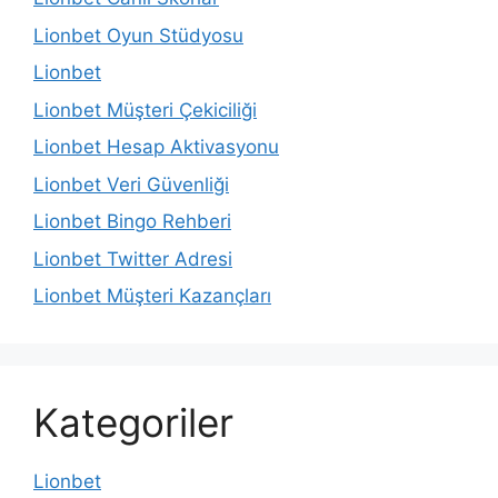
Lionbet Oyun Stüdyosu
Lionbet
Lionbet Müşteri Çekiciliği
Lionbet Hesap Aktivasyonu
Lionbet Veri Güvenliği
Lionbet Bingo Rehberi
Lionbet Twitter Adresi
Lionbet Müşteri Kazançları
Kategoriler
Lionbet