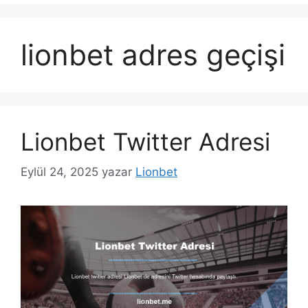
lionbet adres geçişi
Lionbet Twitter Adresi
Eylül 24, 2025
yazar
Lionbet