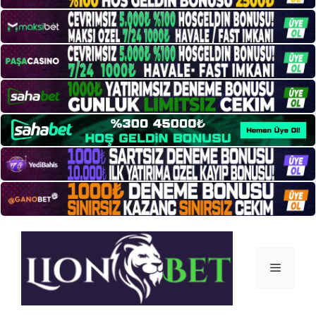
İçeriğe
atla
Menü