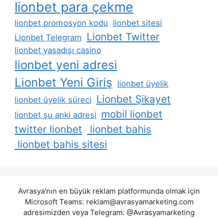
lionbet para çekme
lionbet promosyon kodu
lionbet sitesi
Lionbet Twitter
Lionbet Telegram
lionbet yasadışı casino
lionbet yeni adresi
Lionbet Yeni Giriş
lionbet üyelik
Lionbet Şikayet
lionbet üyelik süreci
mobil lionbet
lionbet şu anki adresi
twitter lionbet
lionbet bahis
lionbet bahis sitesi
Avrasya'nın en büyük reklam platformunda olmak için
Microsoft Teams:
reklam@avrasyamarketing.com
adresimizden veya Telegram: @Avrasyamarketing