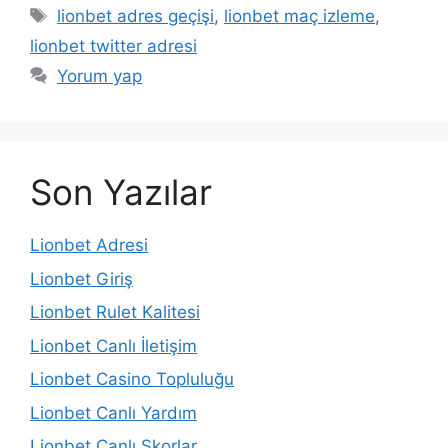
Etiketler
lionbet adres geçişi
,
lionbet maç izleme
,
lionbet twitter adresi
Yorum yap
Son Yazılar
Lionbet Adresi
Lionbet Giriş
Lionbet Rulet Kalitesi
Lionbet Canlı İletişim
Lionbet Casino Topluluğu
Lionbet Canlı Yardım
Lionbet Canlı Skorlar