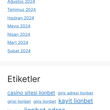
Ağustos 2024
Temmuz 2024
Haziran 2024
Mayıs 2024
Nisan 2024
Mart 2024
Şubat 2024
Etiketler
casino sitesi lionbet
giris adresi lionbet
kayit lionbet
girisi lionbet
giris lionbet