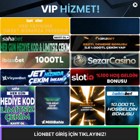
×
LİONBET GİRİŞ İÇİN TIKLAYINIZ!