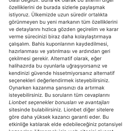
özelliklerini de burada sizlerle paylaşmak
istiyoruz. Ülkemizde uzun süredir ortalıkta
görünmeyen bu yeni markanın tüm özelliklerini
ve detaylarını hızlıca gözden geçirelim ve karar
verme sürecinizi biraz daha kolaylaştırmaya
çalışalım. Bahis kuponlarının kaydedilmesi,
hazırlanması ve yatırılması ve ardından geri
çekilmesi gerekir. Alternatif olarak, eğer
halihazırda bu oyunlarla uğraşıyorsanız ve
kendinizi güvende hissetmiyorsanız alternatif
seçenekleri değerlendirmek isteyebilirsiniz.
Oynarken kazanma şansınızı da artırmak
isteyebilirsiniz. Bu soruların tüm cevaplarını
Lionbet seçenekler bonusları ve avantajları
sitesinde bulabilirsiniz. Lionbet diğer sitelere
göre daha yüksek kazancı garanti eder. Bu
etkinliğe katılarak elde edebileceğiniz potansiyel