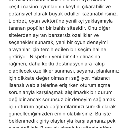
çeşitli casino oyunlarının keyfini çıkarabilir ve
potansiyel olarak büyük ödüller kazanabilirsiniz.
Lionbet, oyun sektörüne yenilikçi yaklaşımıyla
tanınan popüler bir bahis sitesidir. Onu diğer
sitelerden ayıran benzersiz özellikler ve
seçenekler sunarak, yeni bir oyun deneyimi
arayanlar için tercih edilen bir seçim haline
getiriyor. Nispeten yeni bir site olmasına
rağmen, daha köklü destinasyonlara rakip
olabilecek özellikler sunması, seyahat planlarınız
için dikkate değer olmasını sağlıyor. Yabancı
lisanslı web sitelerine erişirken oturum açma
sorunlarıyla karşılaşmak alışılmadık bir durum
değildir ancak sorunsuz bir deneyim sağlamak
için oturum açma bağlantılarımızı sürekli olarak
güncellediğimizden emin olabilirsiniz. Bu işte
beklenmedik giriş olaylarıyla karşılaşmanız pek
olası değildir. Buna ek olarak bu sitenin diğer