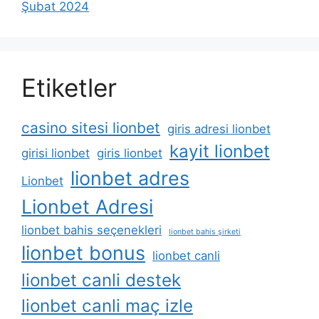
Şubat 2024
Etiketler
casino sitesi lionbet
giris adresi lionbet
kayit lionbet
girisi lionbet
giris lionbet
lionbet adres
Lionbet
Lionbet Adresi
lionbet bahis seçenekleri
lionbet bahis şirketi
lionbet bonus
lionbet canli
lionbet canli destek
lionbet canli maç izle