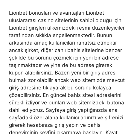
Lionbet bonusları ve avantajları Lionbet
uluslararası casino sitelerinin sahibi olduğu için
Lionbet girişleri ülkemizdeki resmi düzenleyiciler
tarafından sıklıkla engellenmektedir. Bunun
arkasında amaç kullanıcıları rahatsız etmektir
ancak şirket, diğer canlı bahis sitelerine benzer
şekilde bu sorunu çözmek için yeni bir adrese
taşınmaktadır ve yine de bu adrese girerek
kupon alabilirsiniz. Bazen yeni bir giriş adresi
bulmak zor olabilir ancak web sitemizde mevcut
giriş adresine tıklayarak bu sorunu kolayca
çözebilirsiniz. En güncel bahis sitesi adreslerini
sürekli izliyor ve bunları web sitemizdeki butona
dahil ediyoruz. Sayfaya giriş yaptığınızda ana
sayfadaki özel alana kullanıcı adınızı ve şifrenizi
girerek hesabınıza giriş yapın ve bahis
deneyiminin keyfini çıkarmaya başlayın. Kayıt