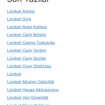
Lionbet Adresi
Lionbet Giriş
Lionbet Rulet Kalitesi
Lionbet Canlı İletişim
Lionbet Casino Topluluğu
Lionbet Canlı Yardım
Lionbet Canlı Skorlar
Lionbet Oyun Stüdyosu
Lionbet
Lionbet Müşteri Çekiciliği
Lionbet Hesap Aktivasyonu
Lionbet Veri Güvenliği