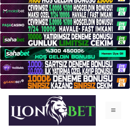
İçeriğe
atla
Menü