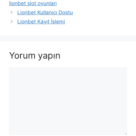
lionbet slot oyunları
Lionbet Kullanıcı Dostu
Lionbet Kayıt İşlemi
Yorum yapın
Yorum