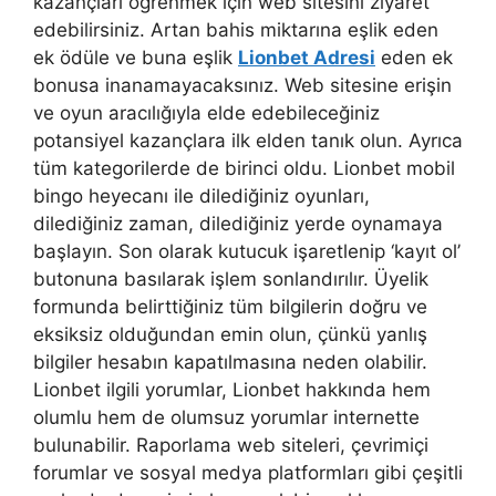
kazançları öğrenmek için web sitesini ziyaret
edebilirsiniz. Artan bahis miktarına eşlik eden
ek ödüle ve buna eşlik
Lionbet Adresi
eden ek
bonusa inanamayacaksınız. Web sitesine erişin
ve oyun aracılığıyla elde edebileceğiniz
potansiyel kazançlara ilk elden tanık olun. Ayrıca
tüm kategorilerde de birinci oldu. Lionbet mobil
bingo heyecanı ile dilediğiniz oyunları,
dilediğiniz zaman, dilediğiniz yerde oynamaya
başlayın. Son olarak kutucuk işaretlenip ‘kayıt ol’
butonuna basılarak işlem sonlandırılır. Üyelik
formunda belirttiğiniz tüm bilgilerin doğru ve
eksiksiz olduğundan emin olun, çünkü yanlış
bilgiler hesabın kapatılmasına neden olabilir.
Lionbet ilgili yorumlar, Lionbet hakkında hem
olumlu hem de olumsuz yorumlar internette
bulunabilir. Raporlama web siteleri, çevrimiçi
forumlar ve sosyal medya platformları gibi çeşitli