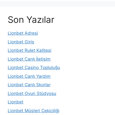
Son Yazılar
Lionbet Adresi
Lionbet Giriş
Lionbet Rulet Kalitesi
Lionbet Canlı İletişim
Lionbet Casino Topluluğu
Lionbet Canlı Yardım
Lionbet Canlı Skorlar
Lionbet Oyun Stüdyosu
Lionbet
Lionbet Müşteri Çekiciliği