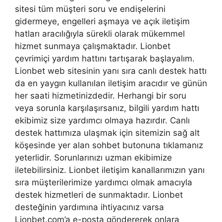
sitesi tüm müşteri soru ve endişelerini
gidermeye, engelleri aşmaya ve açık iletişim
hatları aracılığıyla sürekli olarak mükemmel
hizmet sunmaya çalışmaktadır. Lionbet
çevrimiçi yardım hattını tartışarak başlayalım.
Lionbet web sitesinin yanı sıra canlı destek hattı
da en yaygın kullanılan iletişim aracıdır ve günün
her saati hizmetinizdedir. Herhangi bir soru
veya sorunla karşılaşırsanız, bilgili yardım hattı
ekibimiz size yardımcı olmaya hazırdır. Canlı
destek hattımıza ulaşmak için sitemizin sağ alt
köşesinde yer alan sohbet butonuna tıklamanız
yeterlidir. Sorunlarınızı uzman ekibimize
iletebilirsiniz. Lionbet iletişim kanallarımızın yanı
sıra müşterilerimize yardımcı olmak amacıyla
destek hizmetleri de sunmaktadır. Lionbet
desteğinin yardımına ihtiyacınız varsa
Lionbet.com’a e-posta göndererek onlara