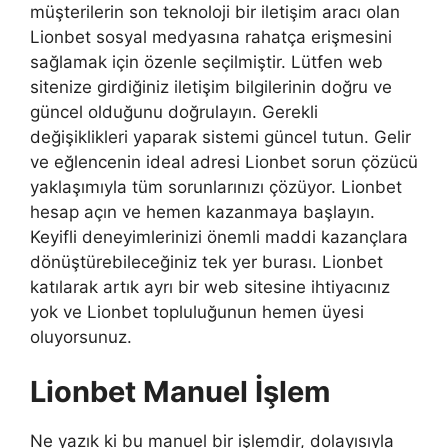
müşterilerin son teknoloji bir iletişim aracı olan
Lionbet sosyal medyasına rahatça erişmesini
sağlamak için özenle seçilmiştir. Lütfen web
sitenize girdiğiniz iletişim bilgilerinin doğru ve
güncel olduğunu doğrulayın. Gerekli
değişiklikleri yaparak sistemi güncel tutun. Gelir
ve eğlencenin ideal adresi Lionbet sorun çözücü
yaklaşımıyla tüm sorunlarınızı çözüyor. Lionbet
hesap açın ve hemen kazanmaya başlayın.
Keyifli deneyimlerinizi önemli maddi kazançlara
dönüştürebileceğiniz tek yer burası. Lionbet
katılarak artık ayrı bir web sitesine ihtiyacınız
yok ve Lionbet topluluğunun hemen üyesi
oluyorsunuz.
Lionbet Manuel İşlem
Ne yazık ki bu manuel bir işlemdir, dolayısıyla