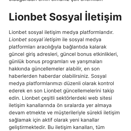
Lionbet Sosyal İletişim
Lionbet sosyal iletişim medya platformlarıdır.
Lionbet sosyal i̇letişim
ile sosyal medya
platformları aracılığıyla bağlantıda kalarak
güncel giriş adresleri, güncel bonus etkinlikleri,
günlük bonus programları ve yarışmaları
hakkında güncellemeler alabilir, en son
haberlerden haberdar olabilirsiniz. Sosyal
medya platformlarımızı düzenli olarak kontrol
ederek en son Lionbet güncellemelerini takip
edin. Lionbet çeşitli sektörlerdeki web sitesi
iletişim kanallarında ön sıralarda yer almaya
devam etmekte ve müşterileriyle sürekli iletişim
sağlamak için aktif olarak yeni kanallar
geliştirmektedir. Bu iletişim kanalları, tüm