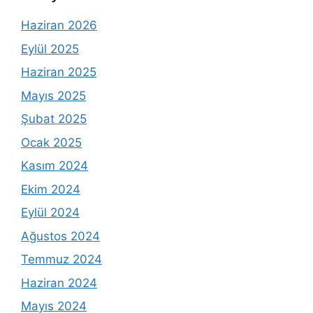
Haziran 2026
Eylül 2025
Haziran 2025
Mayıs 2025
Şubat 2025
Ocak 2025
Kasım 2024
Ekim 2024
Eylül 2024
Ağustos 2024
Temmuz 2024
Haziran 2024
Mayıs 2024