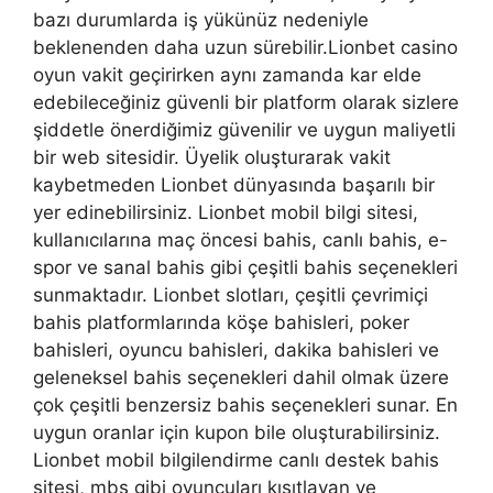
bazı durumlarda iş yükünüz nedeniyle
beklenenden daha uzun sürebilir.Lionbet casino
oyun vakit geçirirken aynı zamanda kar elde
edebileceğiniz güvenli bir platform olarak sizlere
şiddetle önerdiğimiz güvenilir ve uygun maliyetli
bir web sitesidir. Üyelik oluşturarak vakit
kaybetmeden Lionbet dünyasında başarılı bir
yer edinebilirsiniz. Lionbet mobil bilgi sitesi,
kullanıcılarına maç öncesi bahis, canlı bahis, e-
spor ve sanal bahis gibi çeşitli bahis seçenekleri
sunmaktadır. Lionbet slotları, çeşitli çevrimiçi
bahis platformlarında köşe bahisleri, poker
bahisleri, oyuncu bahisleri, dakika bahisleri ve
geleneksel bahis seçenekleri dahil olmak üzere
çok çeşitli benzersiz bahis seçenekleri sunar. En
uygun oranlar için kupon bile oluşturabilirsiniz.
Lionbet mobil bilgilendirme canlı destek bahis
sitesi, mbs gibi oyuncuları kısıtlayan ve