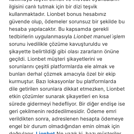
ilgisini canlı tutmak için bir dizi teşvik
kullanmaktadır. Lionbet bonus hesabınız
güvende olup, ödemeler sorunsuz bir şekilde bu
hesaba yapılacaktır. Bu kapsamda gerekli
tedbirlerin uygulanmasıyla
Lionbet manuel i̇şlem
sorunu ivedilikle çözüme kavuşturuldu ve
şikayette belirtildiği gibi olası zararların önüne
geçildi. Lionbet müşteri şikayetlerini ve
sorunlarını çeşitli platformlarda ele almak ve
bunları derhal çözmek amacıyla özel bir ekip
kurmuştur. Bazı lokasyonlar bu platformlarda
dile getirilen sorunlara dikkat etmezken, Lionbet
etkin çözümler sunarak şikayetleri en kısa
sürede gidermeyi hedefliyor. Bir diğer endişe ise
geri çekilmenin reddedilmesidir. Ödeme emri
verildikten sonra, adreslenen hesapta ödemeye
engel bir durum olmadığından emin olmak için
doğrulanır.
Lionbet
Ne yazık ki, bazı müşteriler