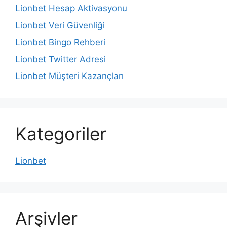
Lionbet Hesap Aktivasyonu
Lionbet Veri Güvenliği
Lionbet Bingo Rehberi
Lionbet Twitter Adresi
Lionbet Müşteri Kazançları
Kategoriler
Lionbet
Arşivler