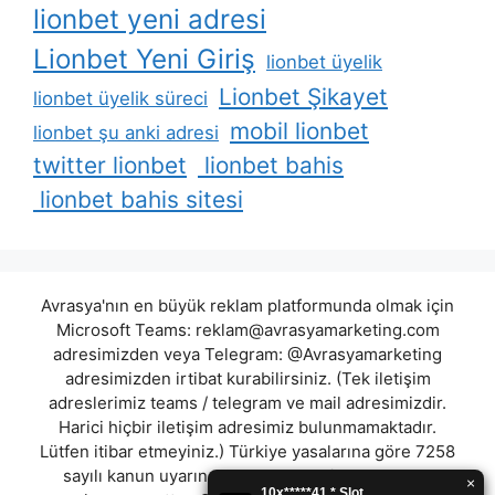
lionbet yeni adresi
Lionbet Yeni Giriş
lionbet üyelik
Lionbet Şikayet
lionbet üyelik süreci
mobil lionbet
lionbet şu anki adresi
twitter lionbet
lionbet bahis
lionbet bahis sitesi
Avrasya'nın en büyük reklam platformunda olmak için
Microsoft Teams:
reklam@avrasyamarketing.com
adresimizden veya Telegram: @Avrasyamarketing
adresimizden irtibat kurabilirsiniz. (Tek iletişim
adreslerimiz teams / telegram ve mail adresimizdir.
Harici hiçbir iletişim adresimiz bulunmamaktadır.
Lütfen itibar etmeyiniz.) Türkiye yasalarına göre 7258
sayılı kanun uyarınca yasa dışı bahis oynamanın