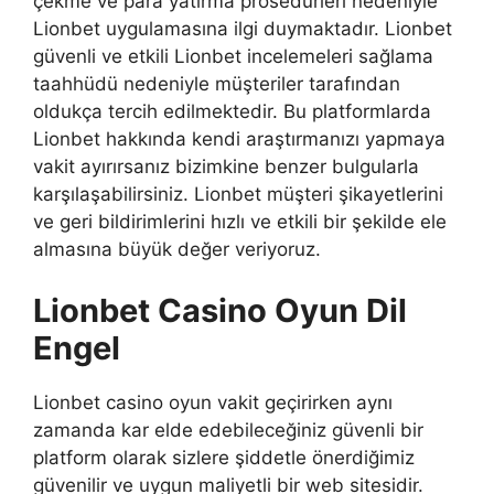
çekme ve para yatırma prosedürleri nedeniyle
Lionbet uygulamasına ilgi duymaktadır. Lionbet
güvenli ve etkili Lionbet incelemeleri sağlama
taahhüdü nedeniyle müşteriler tarafından
oldukça tercih edilmektedir. Bu platformlarda
Lionbet hakkında kendi araştırmanızı yapmaya
vakit ayırırsanız bizimkine benzer bulgularla
karşılaşabilirsiniz. Lionbet müşteri şikayetlerini
ve geri bildirimlerini hızlı ve etkili bir şekilde ele
almasına büyük değer veriyoruz.
Lionbet Casino Oyun Dil
Engel
Lionbet casino oyun vakit geçirirken aynı
zamanda kar elde edebileceğiniz güvenli bir
platform olarak sizlere şiddetle önerdiğimiz
güvenilir ve uygun maliyetli bir web sitesidir.