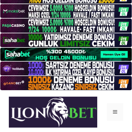
İçeriğe
atla
Menü