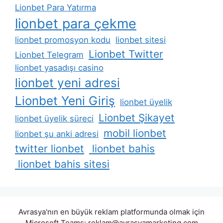
Lionbet Para Yatırma
lionbet para çekme
lionbet promosyon kodu
lionbet sitesi
Lionbet Twitter
Lionbet Telegram
lionbet yasadışı casino
lionbet yeni adresi
Lionbet Yeni Giriş
lionbet üyelik
Lionbet Şikayet
lionbet üyelik süreci
mobil lionbet
lionbet şu anki adresi
twitter lionbet
lionbet bahis
lionbet bahis sitesi
Avrasya'nın en büyük reklam platformunda olmak için
Microsoft Teams:
reklam@avrasyamarketing.com