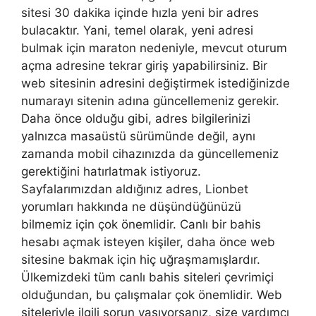
sitesi 30 dakika içinde hızla yeni bir adres
bulacaktır. Yani, temel olarak, yeni adresi
bulmak için maraton nedeniyle, mevcut oturum
açma adresine tekrar giriş yapabilirsiniz. Bir
web sitesinin adresini değiştirmek istediğinizde
numarayı sitenin adına güncellemeniz gerekir.
Daha önce olduğu gibi, adres bilgilerinizi
yalnızca masaüstü sürümünde değil, aynı
zamanda mobil cihazınızda da güncellemeniz
gerektiğini hatırlatmak istiyoruz.
Sayfalarımızdan aldığınız adres, Lionbet
yorumları hakkında ne düşündüğünüzü
bilmemiz için çok önemlidir. Canlı bir bahis
hesabı açmak isteyen kişiler, daha önce web
sitesine bakmak için hiç uğraşmamışlardır.
Ülkemizdeki tüm canlı bahis siteleri çevrimiçi
olduğundan, bu çalışmalar çok önemlidir. Web
siteleriyle ilgili sorun yaşıyorsanız, size yardımcı