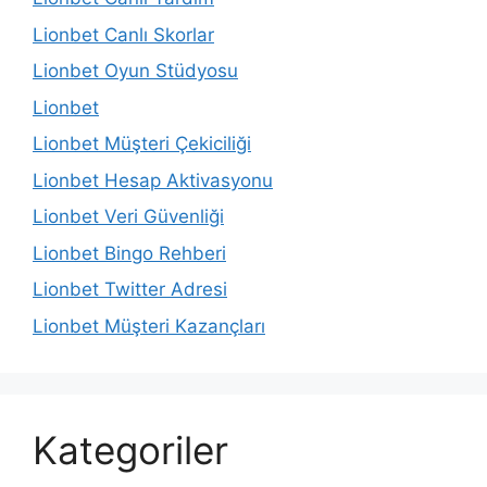
Lionbet Canlı Skorlar
Lionbet Oyun Stüdyosu
Lionbet
Lionbet Müşteri Çekiciliği
Lionbet Hesap Aktivasyonu
Lionbet Veri Güvenliği
Lionbet Bingo Rehberi
Lionbet Twitter Adresi
Lionbet Müşteri Kazançları
Kategoriler