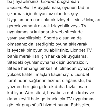
başlayabilirsiniz.
Lionbet programları
incelemeler
TV uygulaması, oyunun tadını
çıkarmak için ihtiyacınız olan tek şey.
Uygulamada canlı olarak izleyebilirsiniz! Maçları
gerçek zamanlı olarak izleyebilir veya TV
uygulamasını kullanarak web sitesinde
yayınlayabilirsiniz. Sporda olsun ya da
olmasanız da istediğiniz oyuna tıklayarak
izleyecek bir oyun bulabilirsiniz. Lionbet TV,
bahis meraklıları için harika bir uygulama.
Sitedeki oyunlar oynamak için ücretsizdir.
Sitede herhangi bir kesinti olmadan oynayan
yüksek kaliteli maçları kaçırmayın. Lionbet
tarafından sağlanan hizmet olağanüstü, bu
yüzden her gün giderek daha fazla insan
katılıyor. Web sitesi, hayatınızı daha kolay ve
daha keyifli hale getirmek için TV uygulaması
gibi bir grup süslü hizmet sunar. Bahisçiler,