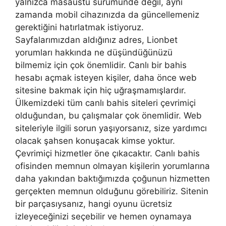
yalnızca masaüstü sürümünde değil, aynı
zamanda mobil cihazınızda da güncellemeniz
gerektiğini hatırlatmak istiyoruz.
Sayfalarımızdan aldığınız adres, Lionbet
yorumları hakkında ne düşündüğünüzü
bilmemiz için çok önemlidir. Canlı bir bahis
hesabı açmak isteyen kişiler, daha önce web
sitesine bakmak için hiç uğraşmamışlardır.
Ülkemizdeki tüm canlı bahis siteleri çevrimiçi
olduğundan, bu çalışmalar çok önemlidir. Web
siteleriyle ilgili sorun yaşıyorsanız, size yardımcı
olacak şahsen konuşacak kimse yoktur.
Çevrimiçi hizmetler öne çıkacaktır. Canlı bahis
ofisinden memnun olmayan kişilerin yorumlarına
daha yakından baktığımızda çoğunun hizmetten
gerçekten memnun olduğunu görebiliriz. Sitenin
bir parçasıysanız, hangi oyunu ücretsiz
izleyeceğinizi seçebilir ve hemen oynamaya