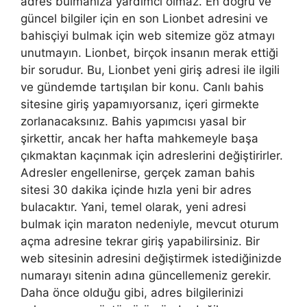
adres bulmanıza yardımcı olmaz. En doğru ve
güncel bilgiler için en son Lionbet adresini ve
bahisçiyi bulmak için web sitemize göz atmayı
unutmayın. Lionbet, birçok insanın merak ettiği
bir sorudur. Bu, Lionbet yeni giriş adresi ile ilgili
ve gündemde tartışılan bir konu. Canlı bahis
sitesine giriş yapamıyorsanız, içeri girmekte
zorlanacaksınız. Bahis yapımcısı yasal bir
şirkettir, ancak her hafta mahkemeyle başa
çıkmaktan kaçınmak için adreslerini değiştirirler.
Adresler engellenirse, gerçek zaman bahis
sitesi 30 dakika içinde hızla yeni bir adres
bulacaktır. Yani, temel olarak, yeni adresi
bulmak için maraton nedeniyle, mevcut oturum
açma adresine tekrar giriş yapabilirsiniz. Bir
web sitesinin adresini değiştirmek istediğinizde
numarayı sitenin adına güncellemeniz gerekir.
Daha önce olduğu gibi, adres bilgilerinizi