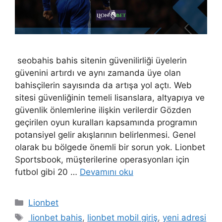
seobahis bahis sitenin güvenilirliği üyelerin
güvenini artırdı ve aynı zamanda üye olan
bahisçilerin sayısında da artışa yol açtı. Web
sitesi güvenliğinin temeli lisanslara, altyapıya ve
güvenlik önlemlerine ilişkin verilerdir Gözden
geçirilen oyun kuralları kapsamında programın
potansiyel gelir akışlarının belirlenmesi. Genel
olarak bu bölgede önemli bir sorun yok. Lionbet
Sportsbook, müşterilerine operasyonları için
futbol gibi 20 …
Devamını oku
Kategoriler
Lionbet
Etiketler
lionbet bahis
,
lionbet mobil giriş
,
yeni adresi