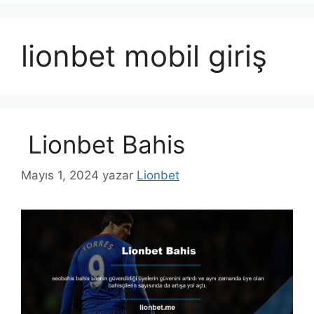
lionbet mobil giriş
Lionbet Bahis
Mayıs 1, 2024
yazar
Lionbet