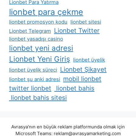
Lionbet Para Yatırma
lionbet para çekme
lionbet promosyon kodu
lionbet sitesi
Lionbet Twitter
Lionbet Telegram
lionbet yasadışı casino
lionbet yeni adresi
Lionbet Yeni Giriş
lionbet üyelik
Lionbet Şikayet
lionbet üyelik süreci
mobil lionbet
lionbet şu anki adresi
twitter lionbet
lionbet bahis
lionbet bahis sitesi
Avrasya'nın en büyük reklam platformunda olmak için
Microsoft Teams:
reklam@avrasyamarketing.com