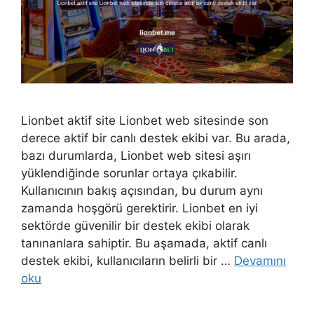
Lionbet aktif site Lionbet web sitesinde son
derece aktif bir canlı destek ekibi var. Bu arada,
bazı durumlarda, Lionbet web sitesi aşırı
yüklendiğinde sorunlar ortaya çıkabilir.
Kullanıcının bakış açısından, bu durum aynı
zamanda hoşgörü gerektirir. Lionbet en iyi
sektörde güvenilir bir destek ekibi olarak
tanınanlara sahiptir. Bu aşamada, aktif canlı
destek ekibi, kullanıcıların belirli bir …
Devamını
oku