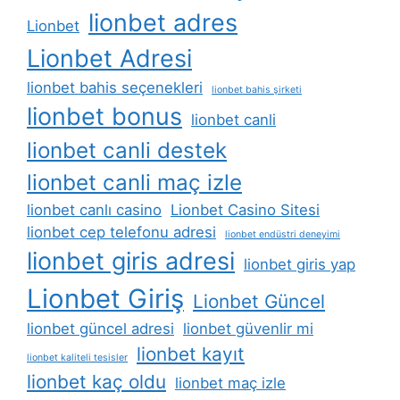
lionbet adres
Lionbet
Lionbet Adresi
lionbet bahis seçenekleri
lionbet bahis şirketi
lionbet bonus
lionbet canli
lionbet canli destek
lionbet canli maç izle
lionbet canlı casino
Lionbet Casino Sitesi
lionbet cep telefonu adresi
lionbet endüstri deneyimi
lionbet giris adresi
lionbet giris yap
Lionbet Giriş
Lionbet Güncel
lionbet güncel adresi
lionbet güvenlir mi
lionbet kayıt
lionbet kaliteli tesisler
lionbet kaç oldu
lionbet maç izle