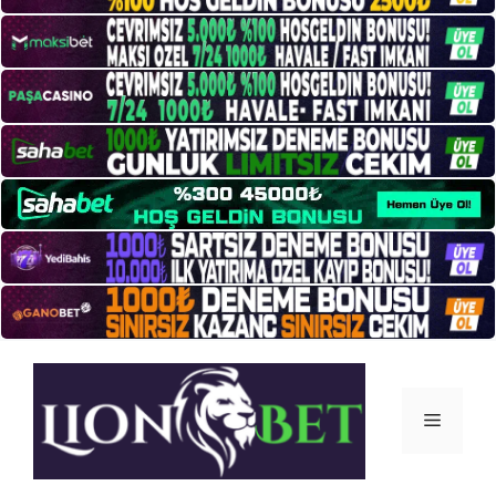
İçeriğe
atla
Menü