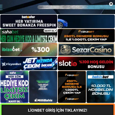
×
LİONBET GİRİŞ İÇİN TIKLAYINIZ!