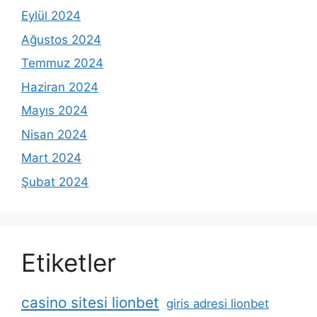
Eylül 2024
Ağustos 2024
Temmuz 2024
Haziran 2024
Mayıs 2024
Nisan 2024
Mart 2024
Şubat 2024
Etiketler
casino sitesi lionbet
giris adresi lionbet