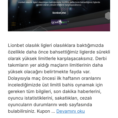
Lionbet olasılık ligleri olasılıklara baktığımızda
özellikle daha önce bahsettiğimiz liglerde sürekli
olarak yüksek limitlerle karşılaşacaksınız. Derbi
takımların yer aldığı maçların limitlerinin daha
yüksek olacağını belirtmekte fayda var.
Dolayısıyla maç öncesi ilk haftanın oranlarını
incelediğimizde üst limitli bahis oynamak için
gereken tüm bilgileri, son dakika haberlerini,
oyuncu istatistiklerini, sakatlıkları, cezalı
oyuncuların durumlarını web sayfasında
bulabilirsiniz. Kupon …
Devamını oku