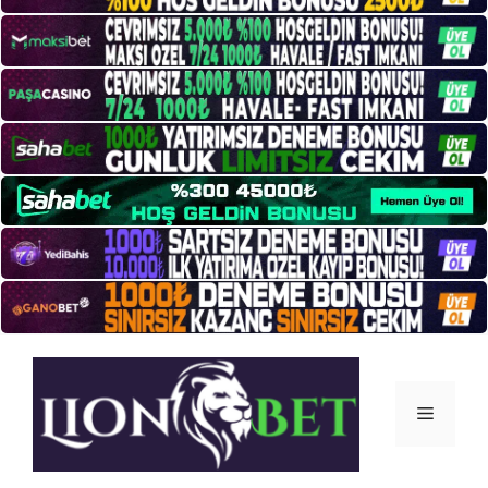
İçeriğe
atla
Menü