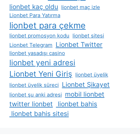
lionbet kaç oldu
lionbet maç izle
Lionbet Para Yatırma
lionbet para çekme
lionbet promosyon kodu
lionbet sitesi
Lionbet Twitter
Lionbet Telegram
lionbet yasadışı casino
lionbet yeni adresi
Lionbet Yeni Giriş
lionbet üyelik
Lionbet Şikayet
lionbet üyelik süreci
mobil lionbet
lionbet şu anki adresi
twitter lionbet
lionbet bahis
lionbet bahis sitesi