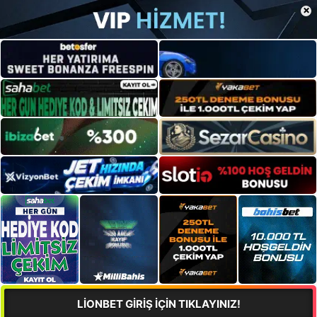
×
LİONBET GİRİŞ İÇİN TIKLAYINIZ!