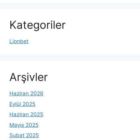
Kategoriler
Lionbet
Arşivler
Haziran 2026
Eylül 2025
Haziran 2025
Mayıs 2025
Şubat 2025