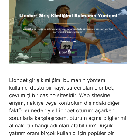
Lionbet giriş kimliğimi bulmanın yöntemi
kullanıcı dostu bir kayıt süreci olan Lionbet,
çevrimiçi bir casino sitesidir. Web sitesine
erişim, nakliye veya kontrolüm dışındaki diğer
faktörler nedeniyle Lionbet oturum açarken
sorunlarla karşılaşırsam, oturum açma bilgilerimi
almak için hangi adımları atabilirim? Düşük
yatırım oranı birçok kullanıcı için popüler bir