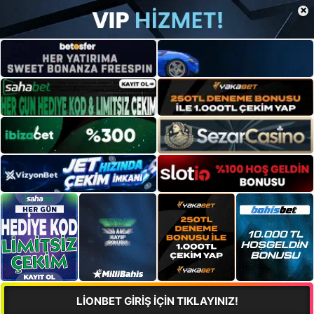
×
LİONBET GİRİŞ İÇİN TIKLAYINIZ!