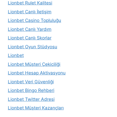
Lionbet Rulet Kalitesi
Lionbet Canlı İletişim
Lionbet Casino Topluluğu
Lionbet Canlı Yardım
Lionbet Canlı Skorlar
Lionbet Oyun Stüdyosu
Lionbet
Lionbet Müşteri Çekiciliği
Lionbet Hesap Aktivasyonu
Lionbet Veri Güvenliği
Lionbet Bingo Rehberi
Lionbet Twitter Adresi
Lionbet Müşteri Kazançları