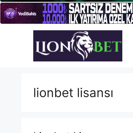
İçeriğe
atla
lionbet lisansı