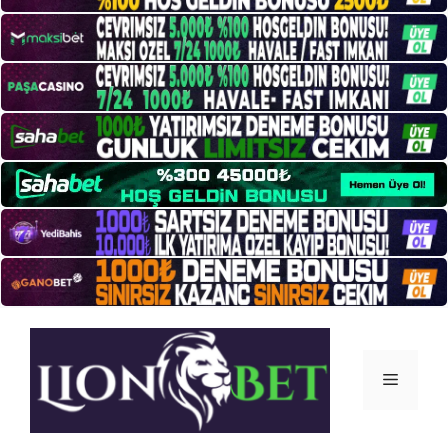
İçeriğe
atla
Menü