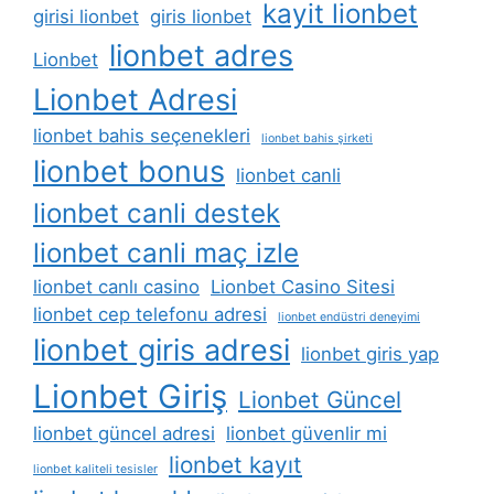
kayit lionbet
girisi lionbet
giris lionbet
lionbet adres
Lionbet
Lionbet Adresi
lionbet bahis seçenekleri
lionbet bahis şirketi
lionbet bonus
lionbet canli
lionbet canli destek
lionbet canli maç izle
lionbet canlı casino
Lionbet Casino Sitesi
lionbet cep telefonu adresi
lionbet endüstri deneyimi
lionbet giris adresi
lionbet giris yap
Lionbet Giriş
Lionbet Güncel
lionbet güncel adresi
lionbet güvenlir mi
lionbet kayıt
lionbet kaliteli tesisler