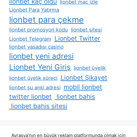
lionbet kaç oldu
lionbet maç izle
Lionbet Para Yatırma
lionbet para çekme
lionbet promosyon kodu
lionbet sitesi
Lionbet Twitter
Lionbet Telegram
lionbet yasadışı casino
lionbet yeni adresi
Lionbet Yeni Giriş
lionbet üyelik
Lionbet Şikayet
lionbet üyelik süreci
mobil lionbet
lionbet şu anki adresi
twitter lionbet
lionbet bahis
lionbet bahis sitesi
Avrasya'nın en büyük reklam platformunda olmak için