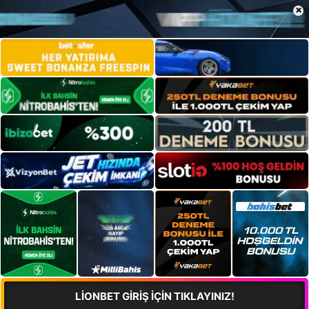
×
LİONBET GİRİŞ İÇİN TIKLAYINIZ!