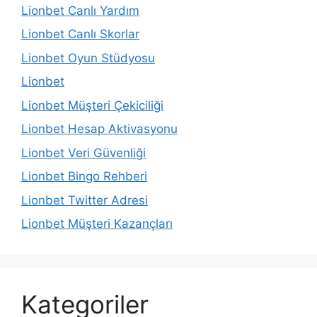
Lionbet Canlı Yardım
Lionbet Canlı Skorlar
Lionbet Oyun Stüdyosu
Lionbet
Lionbet Müşteri Çekiciliği
Lionbet Hesap Aktivasyonu
Lionbet Veri Güvenliği
Lionbet Bingo Rehberi
Lionbet Twitter Adresi
Lionbet Müşteri Kazançları
Kategoriler