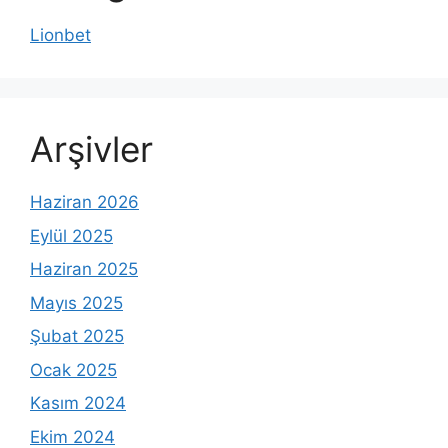
Lionbet
Arşivler
Haziran 2026
Eylül 2025
Haziran 2025
Mayıs 2025
Şubat 2025
Ocak 2025
Kasım 2024
Ekim 2024