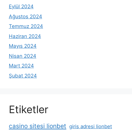
Eylül 2024
Ağustos 2024
Temmuz 2024
Haziran 2024
Mayıs 2024
Nisan 2024
Mart 2024
Şubat 2024
Etiketler
casino sitesi lionbet
giris adresi lionbet