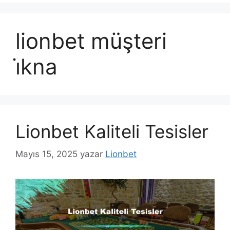
lionbet müşteri
i̇kna
Lionbet Kaliteli Tesisler
Mayıs 15, 2025
yazar
Lionbet