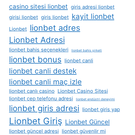
casino sitesi lionbet
giris adresi lionbet
kayit lionbet
girisi lionbet
giris lionbet
lionbet adres
Lionbet
Lionbet Adresi
lionbet bahis seçenekleri
lionbet bahis şirketi
lionbet bonus
lionbet canli
lionbet canli destek
lionbet canli maç izle
lionbet canlı casino
Lionbet Casino Sitesi
lionbet cep telefonu adresi
lionbet endüstri deneyimi
lionbet giris adresi
lionbet giris yap
Lionbet Giriş
Lionbet Güncel
lionbet güncel adresi
lionbet güvenlir mi