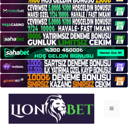
İçeriğe
atla
Menü