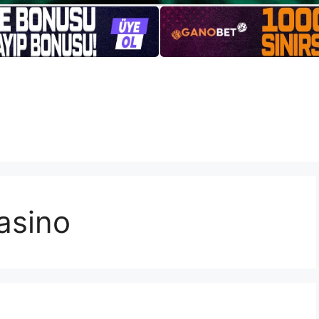
casino