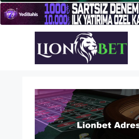
İçeriğe
atla