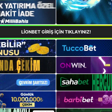
LİONBET GİRİŞ İÇİN TIKLAYINIZ!