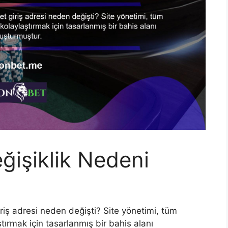
ğişiklik Nedeni
riş adresi neden değişti? Site yönetimi, tüm
ştırmak için tasarlanmış bir bahis alanı