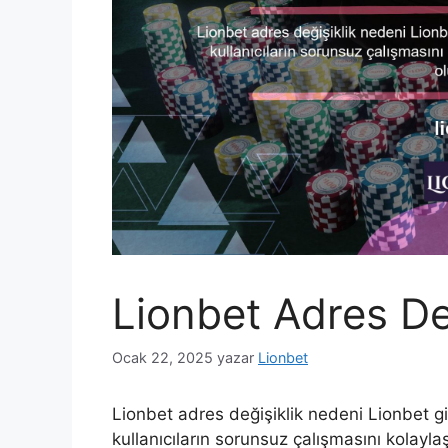
Lionbet Adres De
Ocak 22, 2025
yazar
Lionbet
Lionbet adres değişiklik nedeni Lionbet gi
kullanıcıların sorunsuz çalışmasını kolayla