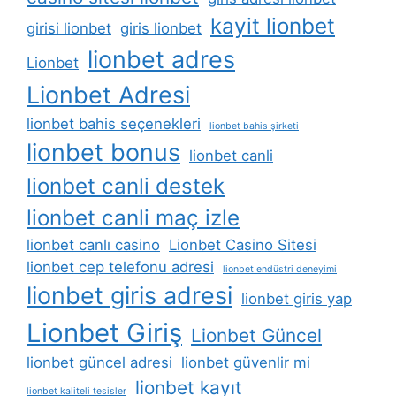
kayit lionbet
girisi lionbet
giris lionbet
lionbet adres
Lionbet
Lionbet Adresi
lionbet bahis seçenekleri
lionbet bahis şirketi
lionbet bonus
lionbet canli
lionbet canli destek
lionbet canli maç izle
lionbet canlı casino
Lionbet Casino Sitesi
lionbet cep telefonu adresi
lionbet endüstri deneyimi
lionbet giris adresi
lionbet giris yap
Lionbet Giriş
Lionbet Güncel
lionbet güncel adresi
lionbet güvenlir mi
lionbet kayıt
lionbet kaliteli tesisler