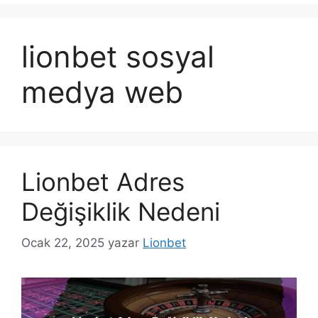
lionbet sosyal
medya web
Lionbet Adres
Değişiklik Nedeni
Ocak 22, 2025
yazar
Lionbet