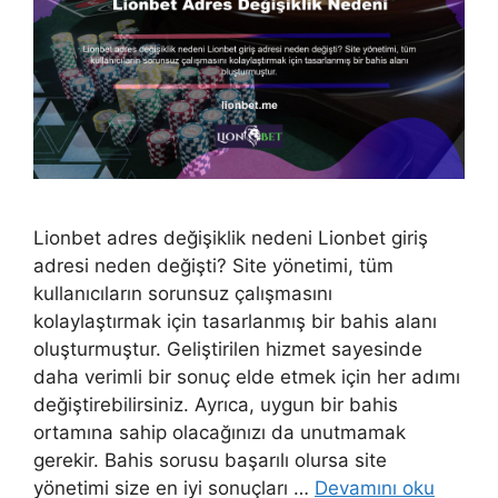
Lionbet adres değişiklik nedeni Lionbet giriş
adresi neden değişti? Site yönetimi, tüm
kullanıcıların sorunsuz çalışmasını
kolaylaştırmak için tasarlanmış bir bahis alanı
oluşturmuştur. Geliştirilen hizmet sayesinde
daha verimli bir sonuç elde etmek için her adımı
değiştirebilirsiniz. Ayrıca, uygun bir bahis
ortamına sahip olacağınızı da unutmamak
gerekir. Bahis sorusu başarılı olursa site
yönetimi size en iyi sonuçları …
Devamını oku