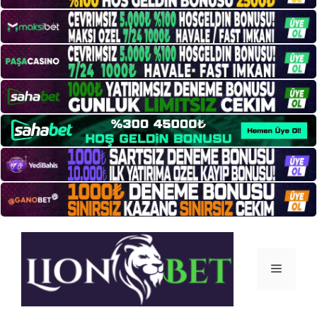
İçeriğe
atla
Menü