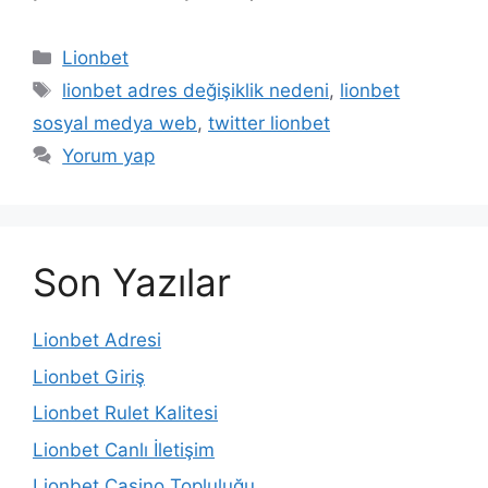
Kategoriler
Lionbet
Etiketler
lionbet adres değişiklik nedeni
,
lionbet
sosyal medya web
,
twitter lionbet
Yorum yap
Son Yazılar
Lionbet Adresi
Lionbet Giriş
Lionbet Rulet Kalitesi
Lionbet Canlı İletişim
Lionbet Casino Topluluğu