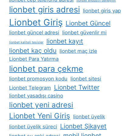
lionbet endüstri deneyimi
lionbet giris adresi
lionbet giris yap
Lionbet Giriş
Lionbet Güncel
lionbet güncel adresi
lionbet güvenlir mi
lionbet kayıt
lionbet kaliteli tesisler
lionbet kaç oldu
lionbet maç izle
Lionbet Para Yatırma
lionbet para çekme
lionbet promosyon kodu
lionbet sitesi
Lionbet Twitter
Lionbet Telegram
lionbet yasadışı casino
lionbet yeni adresi
Lionbet Yeni Giriş
lionbet üyelik
Lionbet Şikayet
lionbet üyelik süreci
mobil lionbet