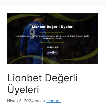
Lionbet Değerli
Üyeleri
Nisan 3, 2024
yazar
Lionbet