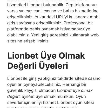
hizmetleri Lionbet bulunabilir. Cep telefonunuz
varsa sınırsız canlı casino ve bahis hizmetlerine
erişebilirsiniz. Yukarıdaki URL’yi kullanarak mobil
giriş sayfasına erişebilirsiniz. Profesyonel bir
platformda bahis oynamak istiyorsanız üye
olabilirsiniz. Yeni giriş adresinizi kullanarak web
sitesine erişebilirsiniz.
Lionbet Üye Olmak
Değerli Üyeleri
Lionbet ile giriş yaptığınız takdirde sitede casino
oyunları oynayabileceksiniz. Herhangi bir
güvenlik kaygısı olmadan
Lionbet üye olmak
değerli üyeleri
üye olmak mümkün. Oyun
severler için en iyi hizmet Lionbet oyun sitesi