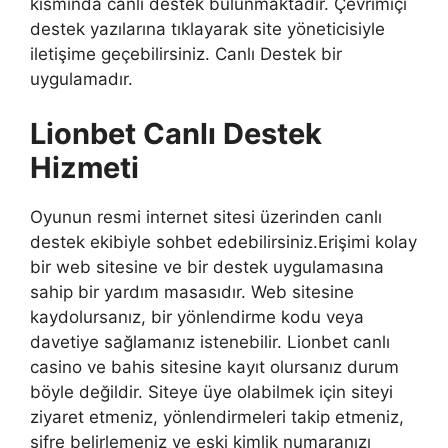
kısmında canlı destek bulunmaktadır. Çevrimiçi
destek yazılarına tıklayarak site yöneticisiyle
iletişime geçebilirsiniz. Canlı Destek bir
uygulamadır.
Lionbet Canlı Destek
Hizmeti
Oyunun resmi internet sitesi üzerinden canlı
destek ekibiyle sohbet edebilirsiniz.Erişimi kolay
bir web sitesine ve bir destek uygulamasına
sahip bir yardım masasıdır. Web sitesine
kaydolursanız, bir yönlendirme kodu veya
davetiye sağlamanız istenebilir. Lionbet canlı
casino ve bahis sitesine kayıt olursanız durum
böyle değildir. Siteye üye olabilmek için siteyi
ziyaret etmeniz, yönlendirmeleri takip etmeniz,
şifre belirlemeniz ve eski kimlik numaranızı