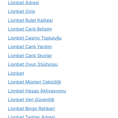
Lionbet Adresi
Lionbet Giriş
Lionbet Rulet Kalitesi
Lionbet Canlı İletişim
Lionbet Casino Topluluğu
Lionbet Canlı Yardım
Lionbet Canlı Skorlar
Lionbet Oyun Stüdyosu
Lionbet
Lionbet Müşteri Çekiciliği
Lionbet Hesap Aktivasyonu
Lionbet Veri Güvenliği
Lionbet Bingo Rehberi
Lionbet Twitter Adresi