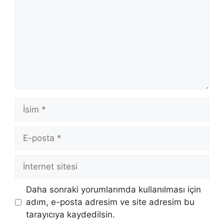
İsim
E-
posta
İnternet
sitesi
Daha sonraki yorumlarımda kullanılması için
adım, e-posta adresim ve site adresim bu
tarayıcıya kaydedilsin.