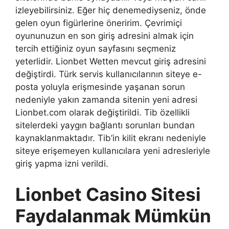
izleyebilirsiniz. Eğer hiç denemediyseniz, önde
gelen oyun figürlerine öneririm. Çevrimiçi
oyununuzun en son giriş adresini almak için
tercih ettiğiniz oyun sayfasını seçmeniz
yeterlidir. Lionbet Wetten mevcut giriş adresini
değiştirdi. Türk servis kullanıcılarının siteye e-
posta yoluyla erişmesinde yaşanan sorun
nedeniyle yakın zamanda sitenin yeni adresi
Lionbet.com olarak değiştirildi. Tib özellikli
sitelerdeki yaygın bağlantı sorunları bundan
kaynaklanmaktadır. Tib’in kilit ekranı nedeniyle
siteye erişemeyen kullanıcılara yeni adresleriyle
giriş yapma izni verildi.
Lionbet Casino Sitesi
Faydalanmak Mümkün