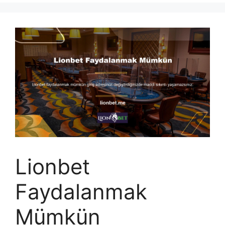
Lionbet
Faydalanmak
Mümkün