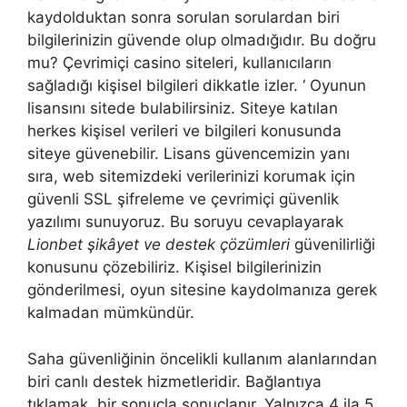
kaydolduktan sonra sorulan sorulardan biri
bilgilerinizin güvende olup olmadığıdır. Bu doğru
mu? Çevrimiçi casino siteleri, kullanıcıların
sağladığı kişisel bilgileri dikkatle izler. ‘ Oyunun
lisansını sitede bulabilirsiniz. Siteye katılan
herkes kişisel verileri ve bilgileri konusunda
siteye güvenebilir. Lisans güvencemizin yanı
sıra, web sitemizdeki verilerinizi korumak için
güvenli SSL şifreleme ve çevrimiçi güvenlik
yazılımı sunuyoruz. Bu soruyu cevaplayarak
Lionbet şikâyet ve destek çözümleri
güvenilirliği
konusunu çözebiliriz. Kişisel bilgilerinizin
gönderilmesi, oyun sitesine kaydolmanıza gerek
kalmadan mümkündür.
Saha güvenliğinin öncelikli kullanım alanlarından
biri canlı destek hizmetleridir. Bağlantıya
tıklamak, bir sonuçla sonuçlanır. Yalnızca 4 ila 5