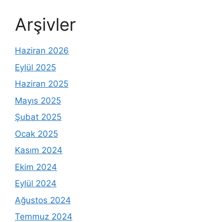
Arşivler
Haziran 2026
Eylül 2025
Haziran 2025
Mayıs 2025
Şubat 2025
Ocak 2025
Kasım 2024
Ekim 2024
Eylül 2024
Ağustos 2024
Temmuz 2024