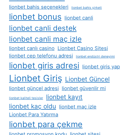
lionbet bahis seçenekleri
lionbet bahis şirketi
lionbet bonus
lionbet canli
lionbet canli destek
lionbet canli maç izle
lionbet canlı casino
Lionbet Casino Sitesi
lionbet cep telefonu adresi
lionbet endüstri deneyimi
lionbet giris adresi
lionbet giris yap
Lionbet Giriş
Lionbet Güncel
lionbet güncel adresi
lionbet güvenlir mi
lionbet kayıt
lionbet kaliteli tesisler
lionbet kaç oldu
lionbet maç izle
Lionbet Para Yatırma
lionbet para çekme
lionbet promosyon kodu
lionbet sitesi