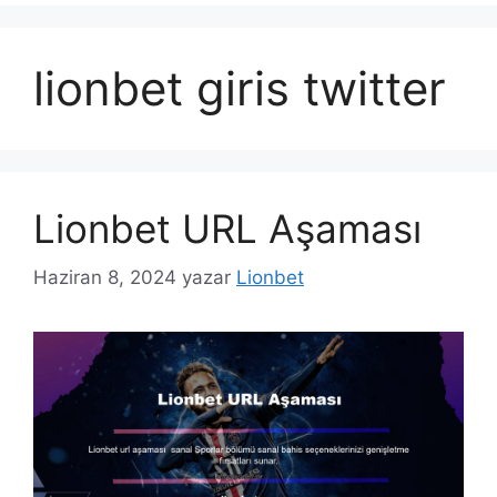
lionbet giris twitter
Lionbet URL Aşaması
Haziran 8, 2024
yazar
Lionbet