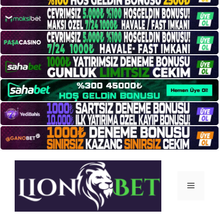
İçeriğe
atla
Menü