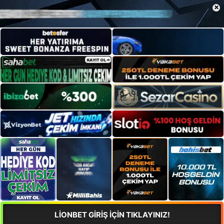
×
LİONBET GİRİŞ İÇİN TIKLAYINIZ!