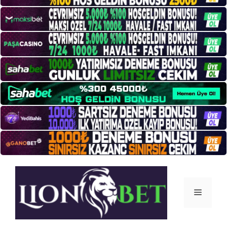
İçeriğe
atla
Menü