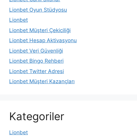
Lionbet Oyun Stüdyosu
Lionbet
Lionbet Müşteri Çekiciliği
Lionbet Hesap Aktivasyonu
Lionbet Veri Güvenliği
Lionbet Bingo Rehberi
Lionbet Twitter Adresi
Lionbet Müşteri Kazançları
Kategoriler
Lionbet